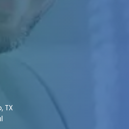
, TX
l